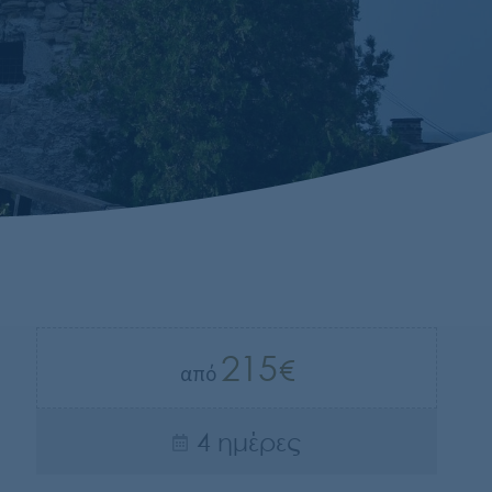
215
από
4 ημέρες