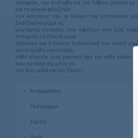
ποταμών, του Δούναβη και του Σάβου, μαγεύει με 
και τη γλυκιά φιλοξενία
των κατοίκων του. οι δρόμοι του αποπνέουν μια ι
Σκάτζαρλια μέχρι τις
μοντέρνες συνοικίες που σφύζουν από ζωή, καφέ 
ποταμού, τα πλωτά μπαρ
(splavovi) και η έντονη πολιτιστική του σκηνή χα
γωνιά κρύβει μια ιστορία,
κάθε πλατεία έναν μουσικό ήχο και κάθε γεύση έ
που σε καλεί όχι μόνο να
τον δεις, αλλά να τον ζήσεις!
Αναχωρήσεις
Πρόγραμμα
Χάρτης
Τιμές