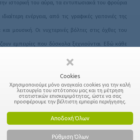
την ιστορική του αύρα, τα εντυπωσιακά του φρούρια
διαίτερη ενέργεια, από τις γραφικές γειτονιές της
και μουσική. Οι νυχτερινές βόλτες στις όχθες του
ρίζουν εμπειρίες που δύσκολα ξεχνιούνται. Εδώ κάθε
να κομμάτι της βαλκανικής ψυχής. Ένας προορισμός
Cookies
Χρησιμοποιούμε μόνο αναγκαία cookies για την καλή
λειτουργία του ιστότοπου μας και τη μέτρηση
στατιστικών επισκεψιμότητας, ώστε να σας
προσφέρουμε την βέλτιστη εμπειρία περιήγησης.
Αποδοχή Όλων
Ρύθμιση Όλων