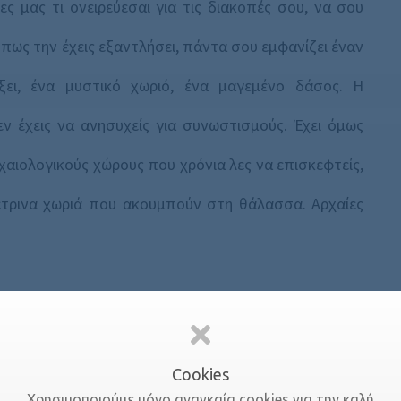
ες μας τι ονειρεύεσαι για τις διακοπές σου, να σου
 πως την έχεις εξαντλήσει, πάντα σου εμφανίζει έναν
ξει, ένα μυστικό χωριό, ένα μαγεμένο δάσος. Η
ν έχεις να ανησυχείς για συνωστισμούς. Έχει όμως
χαιολογικούς χώρους που χρόνια λες να επισκεφτείς,
έτρινα χωριά που ακουμπούν στη θάλασσα. Αρχαίες
νδιαφέρει
Cookies
Χρησιμοποιούμε μόνο αναγκαία cookies για την καλή