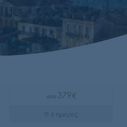
379
από
6 ημέρες