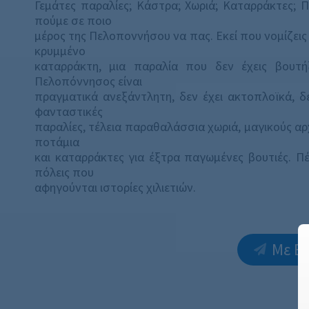
Γεμάτες παραλίες; Κάστρα; Χωριά; Καταρράκτες; Π
πούμε σε ποιο
μέρος της Πελοποννήσου να πας. Εκεί που νομίζεις
κρυμμένο
καταρράκτη, μια παραλία που δεν έχεις βουτή
Πελοπόννησος είναι
πραγματικά ανεξάντλητη, δεν έχει ακτοπλοϊκά, δε
φανταστικές
παραλίες, τέλεια παραθαλάσσια χωριά, μαγικούς αρ
ποτάμια
και καταρράκτες για έξτρα παγωμένες βουτιές. Π
πόλεις που
αφηγούνται ιστορίες χιλιετιών.
Με Ε