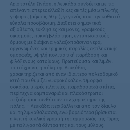
Αριστοτέλη Ωνάση, η Λευκάδα συνδέεται με τις
απέναντι στερεοελλαδίτικες ακτές μέσω πλωτής
γέφυρας (μήκους 50 μ.), γεγονός που την καθιστά
εύκολα προσβάσιμη. Διαθέτει σημαντικά
αξιοθέατα, εκκλησίες και μονές, γραφικούς
οικισμούς, πυκνή βλάστηση, εντυπωσιακούς
όρμους με διάφανα γαλαζοπράσινα νερά,
οργανωμένες και ερημικές παραλίες εκπληκτικής
ομορφιάς, υψηλή πολιτιστική παράδοση και
φιλόξενους κατοίκους. Πρωτεύουσα και λιμάνι
ταυτόχρονα, η πόλη της Λευκάδας
χαρακτηρίζεται από έναν ιδιαίτερο πολεοδομικό
ιστό που θυμίζει «ψαροκόκαλο». Όμορφα
σοκάκια, μικρές πλατείες, παραδοσιακά σπίτια,
περίτεχνα καμπαναριά και πλακόστρωτοι
πεζοδρόμοι συνθέτουν τον χαρακτήρα της
πόλης. Η Λευκάδα περιβάλλεται από τον δίαυλο
και τη λιμνοθάλασσα, ενώ βορειότερα βρίσκεται
η λεπτή κυκλική γραμμή της αμμουδιάς της Γύρας
με τα λιγοστά δέντρα της και τους μύλους.