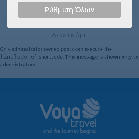
Ρύθμιση Όλων
Δείτε ακόμη
Only admnistrator owned posts can execute the
shortcode.
This message is shown only to
[includeme]
administrators
.