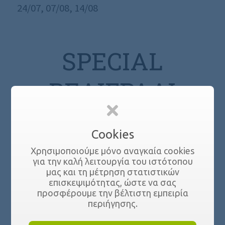
24/07, 07/08, 14/08
SPECIAL
ΒΕΛΙΓΡΑΔΙ
/
9 Μαρτίου 2026
in
Πασχαλινά Ευρώπη Οδικώς
,
Cookies
/
Ταξίδια
Χρησιμοποιούμε μόνο αναγκαία cookies
30/04 – 03/05
για την καλή λειτουργία του ιστότοπου
μας και τη μέτρηση στατιστικών
επισκεψιμότητας, ώστε να σας
προσφέρουμε την βέλτιστη εμπειρία
ΒΌΡΕΙΑ
περιήγησης.